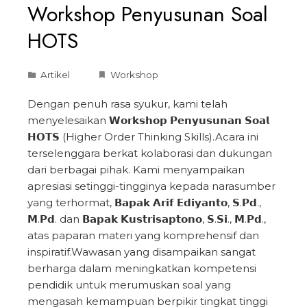
Workshop Penyusunan Soal
HOTS
Artikel
Workshop
Dengan penuh rasa syukur, kami telah
menyelesaikan 𝗪𝗼𝗿𝗸𝘀𝗵𝗼𝗽 𝗣𝗲𝗻𝘆𝘂𝘀𝘂𝗻𝗮𝗻 𝗦𝗼𝗮𝗹
𝗛𝗢𝗧𝗦 (Higher Order Thinking Skills).Acara ini
terselenggara berkat kolaborasi dan dukungan
dari berbagai pihak. Kami menyampaikan
apresiasi setinggi-tingginya kepada narasumber
yang terhormat, 𝗕𝗮𝗽𝗮𝗸 𝗔𝗿𝗶𝗳 𝗘𝗱𝗶𝘆𝗮𝗻𝘁𝗼, 𝗦.𝗣𝗱.,
𝗠.𝗣𝗱. dan 𝗕𝗮𝗽𝗮𝗸 𝗞𝘂𝘀𝘁𝗿𝗶𝘀𝗮𝗽𝘁𝗼𝗻𝗼, 𝗦.𝗦𝗶., 𝗠.𝗣𝗱.,
atas paparan materi yang komprehensif dan
inspiratif.Wawasan yang disampaikan sangat
berharga dalam meningkatkan kompetensi
pendidik untuk merumuskan soal yang
mengasah kemampuan berpikir tingkat tinggi