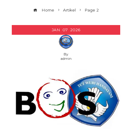
Home
Artikel
Page 2
JAN
07
2026
By
admin