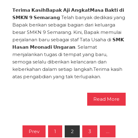
𝗧𝗲𝗿𝗶𝗺𝗮 𝗞𝗮𝘀𝗶𝗵𝗕𝗮𝗽𝗮𝗸 𝗔𝗷𝗶 𝗔𝗻𝗴𝗸𝗮𝘁𝗠𝗮𝘀𝗮 𝗕𝗮𝗸𝘁𝗶 𝗱𝗶
𝗦𝗠𝗞𝗡 𝟵 𝗦𝗲𝗺𝗮𝗿𝗮𝗻𝗴 Telah banyak dedikasi yang
Bapak berikan sebagai bagian dari keluarga
besar SMKN 9 Semarang. Kini, Bapak memulai
perjalanan baru sebagai staf Tata Usaha di 𝗦𝗠𝗞
𝗛𝗮𝘀𝗮𝗻 𝗠𝗲𝗼𝗻𝗮𝗱𝗶 𝗨𝗻𝗴𝗮𝗿𝗮𝗻. Selamat
menjalankan tugas di tempat yang baru,
semoga selalu diberikan kelancaran dan
keberkahan dalam setiap langkah.Terima kasih
atas pengabdian yang tak terlupakan.
Read More
Paginasi
Prev
1
2
3
…