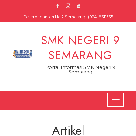
Skip
to
Peterongansari No.2 Semarang | (024) 8311535
content
SMK NEGERI 9
SEMARANG
Portal Informasi SMK Negeri 9
Semarang
Artikel