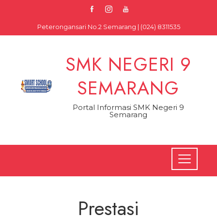
Skip
to
Peterongansari No.2 Semarang | (024) 8311535
content
SMK NEGERI 9
SEMARANG
Portal Informasi SMK Negeri 9
Semarang
Prestasi