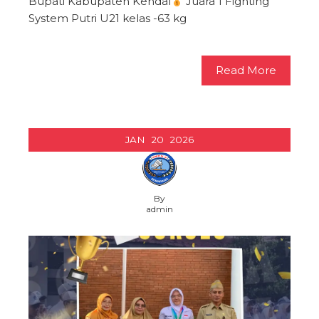
Bupati Kabupaten Kendal
Juara 1 Fighting
System Putri U21 kelas -63 kg
Read More
JAN
20
2026
By
admin