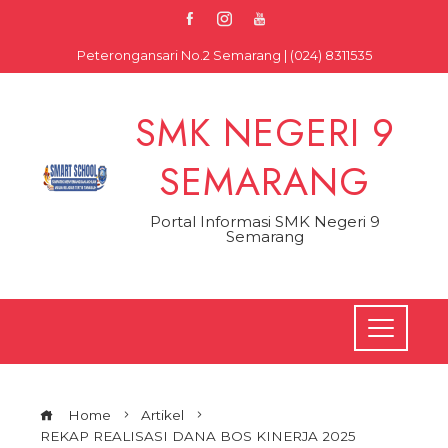
Skip
to
Peterongansari No.2 Semarang | (024) 8311535
content
SMK NEGERI 9
SEMARANG
Portal Informasi SMK Negeri 9
Semarang
Home
Artikel
REKAP REALISASI DANA BOS KINERJA 2025