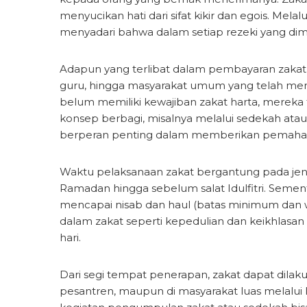
menyucikan hati dari sifat kikir dan egois. Mela
menyadari bahwa dalam setiap rezeki yang dimili
Adapun yang terlibat dalam pembayaran zakat sang
guru, hingga masyarakat umum yang telah meme
belum memiliki kewajiban zakat harta, mereka
konsep berbagi, misalnya melalui sedekah ata
berperan penting dalam memberikan pemahama
Waktu pelaksanaan zakat bergantung pada jenisn
Ramadan hingga sebelum salat Idulfitri. Sementa
mencapai nisab dan haul (batas minimum dan wa
dalam zakat seperti kepedulian dan keikhlasan
hari.
Dari segi tempat penerapan, zakat dapat dilaku
pesantren, maupun di masyarakat luas melalui 