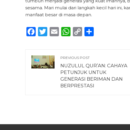
tumbuh menjadi generasi yang kuat imannya, b
sesama. Mari mulai dari langkah kecil hari ini
manfaat besar di masa depan.
Facebook
Twitter
Email
WhatsApp
Copy
Share
Link
PREVIOUS POST
NUZULUL QUR’AN: CAHAYA
PETUNJUK UNTUK
GENERASI BERIMAN DAN
BERPRESTASI