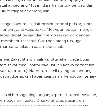
lui zakat, seorang Muslim diajarkan untuk berbagi dan
ki, terdapat hak orang lain.
at luas, mulai dari individu seperti pelajar, santri,
nuhi syarat wajib zakat. Meskipun pelajar mungkin
 tetap dapat belajar dan membiasakan diri dengan
u membantu sesama. Guru dan orang tua juga
n serta teladan dalam berzakat.
ya. Zakat fitrah, misalnya, ditunaikan pada bulan
ra zakat maal (harta) dikeluarkan ketika harta telah
ktu tertentu). Namun, nilai-nilai yang terkandung
 dapat diterapkan kapan saja dalam kehidupan sehari-
kan di berbagai lingkungan, seperti di rumah, sekolah,
lembaga amil zakat. Di sekolah atau pesantren,