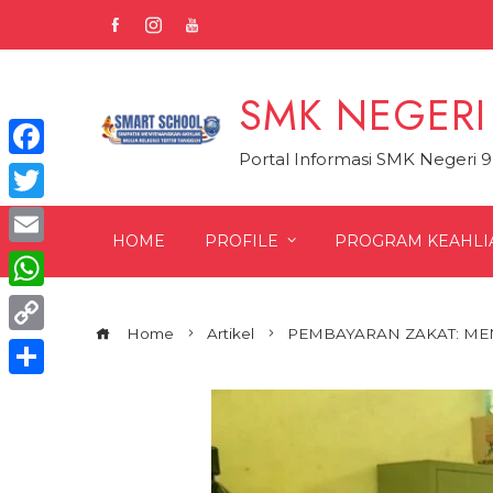
Skip
to
content
SMK NEGERI
Portal Informasi SMK Negeri 
Facebook
Twitter
HOME
PROFILE
PROGRAM KEAHLI
Email
WhatsApp
Home
Artikel
PEMBAYARAN ZAKAT: M
Copy
Link
Share