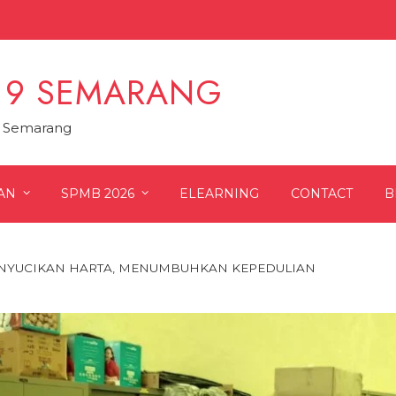
 9 SEMARANG
9 Semarang
AN
SPMB 2026
ELEARNING
CONTACT
B
ENYUCIKAN HARTA, MENUMBUHKAN KEPEDULIAN