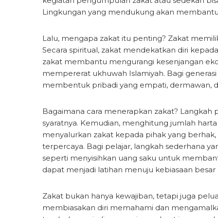
kegiatan pengumpulan zakat atau sedekah bisa 
Lingkungan yang mendukung akan membantu m
Lalu, mengapa zakat itu penting? Zakat memilik
Secara spiritual, zakat mendekatkan diri kepad
zakat membantu mengurangi kesenjangan ek
mempererat ukhuwah Islamiyah. Bagi genera
membentuk pribadi yang empati, dermawan, d
Bagaimana cara menerapkan zakat? Langkah pe
syaratnya. Kemudian, menghitung jumlah harta ya
menyalurkan zakat kepada pihak yang berhak,
terpercaya. Bagi pelajar, langkah sederhana y
seperti menyisihkan uang saku untuk membant
dapat menjadi latihan menuju kebiasaan besar
Zakat bukan hanya kewajiban, tetapi juga pelu
membiasakan diri memahami dan mengamalkan nila