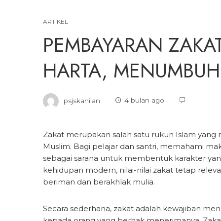
ARTIKEL
PEMBAYARAN ZAKA
HARTA, MENUMBUH
psjskanilan
4 bulan ago
Zakat merupakan salah satu rukun Islam yang 
Muslim. Bagi pelajar dan santri, memahami mak
sebagai sarana untuk membentuk karakter yang 
kehidupan modern, nilai-nilai zakat tetap rel
beriman dan berakhlak mulia.
Secara sederhana, zakat adalah kewajiban meng
kepada orang yang berhak menerimanya. Zakat 