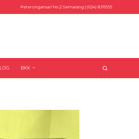
Peterongansari No.2 Semarang | (024) 8311535
LOG
BKK