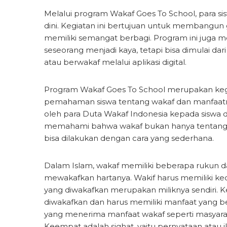
Melalui program Wakaf Goes To School, para s
dini. Kegiatan ini bertujuan untuk membangun
memiliki semangat berbagi. Program ini juga
seseorang menjadi kaya, tetapi bisa dimulai dar
atau berwakaf melalui aplikasi digital.
Program Wakaf Goes To School merupakan keg
pemahaman siswa tentang wakaf dan manfaatnya
oleh para Duta Wakaf Indonesia kepada siswa di 
memahami bahwa wakaf bukan hanya tentang ha
bisa dilakukan dengan cara yang sederhana.
Dalam Islam, wakaf memiliki beberapa rukun da
mewakafkan hartanya. Wakif harus memiliki kec
yang diwakafkan merupakan miliknya sendiri. K
diwakafkan dan harus memiliki manfaat yang ber
yang menerima manfaat wakaf seperti masyarak
Keempat adalah sighat, yaitu pernyataan atau