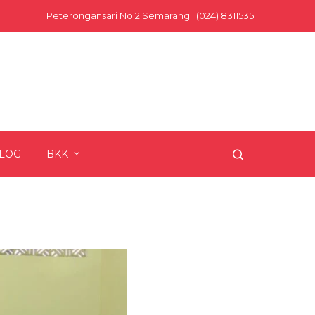
Peterongansari No.2 Semarang | (024) 8311535
LOG
BKK