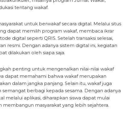
ekstrakurikuler, misalnya program Jumat Wakaf,
kasi tentang wakaf.
rakat untuk berwakaf secara digital. Melalui situs
eorang dapat memilih program wakaf, membaca ikrar
 digital seperti QRIS. Setelah transaksi selesai,
n resmi. Dengan adanya sistem digital ini, kegiatan
at dilakukan oleh siapa saja.
kah penting untuk mengenalkan nilai-nilai wakaf
 siswa dapat memahami bahwa wakaf merupakan
akan dalam jangka panjang. Selain itu, wakaf juga
n semangat berbagi kepada sesama. Dengan adanya
al melalui aplikasi, diharapkan siswa dapat mulai
lam membangun masyarakat yang lebih sejahtera.