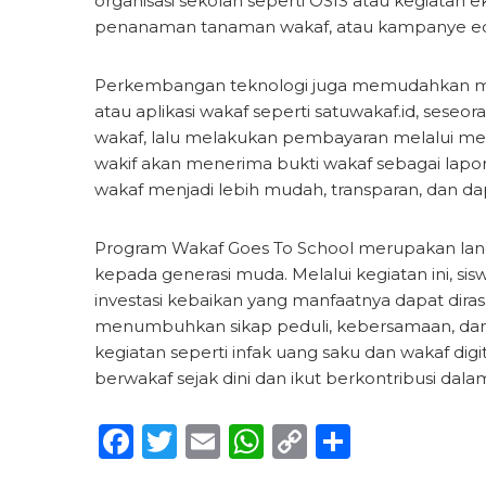
organisasi sekolah seperti OSIS atau kegiatan 
penanaman tanaman wakaf, atau kampanye edu
Perkembangan teknologi juga memudahkan masya
atau aplikasi wakaf seperti satuwakaf.id, ses
wakaf, lalu melakukan pembayaran melalui metode
wakif akan menerima bukti wakaf sebagai lapora
wakaf menjadi lebih mudah, transparan, dan dap
Program Wakaf Goes To School merupakan lang
kepada generasi muda. Melalui kegiatan ini,
investasi kebaikan yang manfaatnya dapat diras
menumbuhkan sikap peduli, kebersamaan, da
kegiatan seperti infak uang saku dan wakaf digit
berwakaf sejak dini dan ikut berkontribusi da
Facebook
Twitter
Email
WhatsApp
Copy
Share
Link