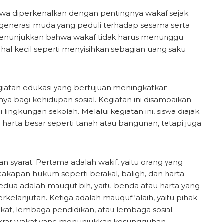
iswa diperkenalkan dengan pentingnya wakaf sejak
 generasi muda yang peduli terhadap sesama serta
 menunjukkan bahwa wakaf tidak harus menunggu
i hal kecil seperti menyisihkan sebagian uang saku
iatan edukasi yang bertujuan meningkatkan
 bagi kehidupan sosial. Kegiatan ini disampaikan
lingkungan sekolah. Melalui kegiatan ini, siswa diajak
rta besar seperti tanah atau bangunan, tetapi juga
n syarat. Pertama adalah wakif, yaitu orang yang
akapan hukum seperti berakal, baligh, dan harta
edua adalah mauquf bih, yaitu benda atau harta yang
kelanjutan. Ketiga adalah mauquf ‘alaih, yaitu pihak
at, lembaga pendidikan, atau lembaga sosial.
 ikrar wakaf yang menunjukkan kesungguhan