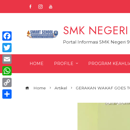
Skip
to
content
SMK NEGERI
Portal Informasi SMK Negeri 
Facebook
Twitter
HOME
PROFILE
PROGRAM KEAHLI
Email
WhatsApp
Home
Artikel
GERAKAN WAKAF GOES T
Copy
Link
Share