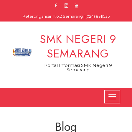
Skip
to
Peterongansari No.2 Semarang | (024) 8311535
content
SMK NEGERI 9
SEMARANG
Portal Informasi SMK Negeri 9
Semarang
Blog