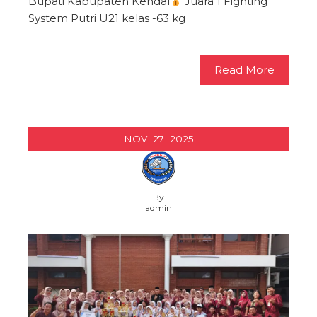
Bupati Kabupaten Kendal
Juara 1 Fighting
System Putri U21 kelas -63 kg
Read More
NOV
27
2025
By
admin