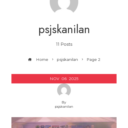
psjskanilan
11 Posts
Home
psjskanilan
Page 2
NOV
06
2025
By
psjskanilan