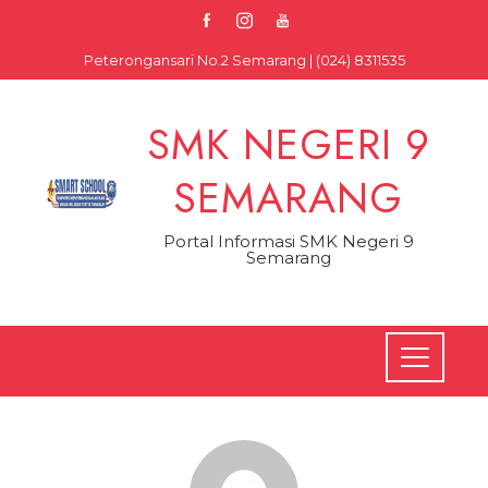
Skip
to
Peterongansari No.2 Semarang | (024) 8311535
content
SMK NEGERI 9
SEMARANG
Portal Informasi SMK Negeri 9
Semarang