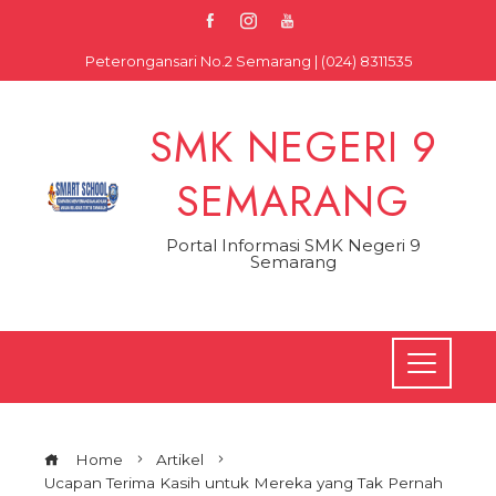
Skip
to
Peterongansari No.2 Semarang | (024) 8311535
content
SMK NEGERI 9
SEMARANG
Portal Informasi SMK Negeri 9
Semarang
Home
Artikel
Ucapan Terima Kasih untuk Mereka yang Tak Pernah