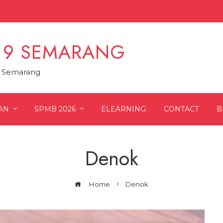
 9 SEMARANG
9 Semarang
AN
SPMB 2026
ELEARNING
CONTACT
B
Denok
Home
Denok