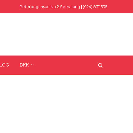
Peterongansari No.2 Semarang | (024) 8311535
LOG
BKK