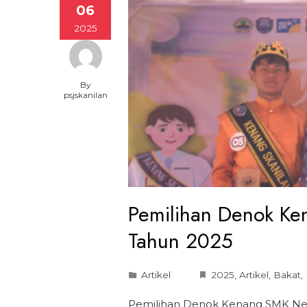
06
2025
By
psjskanilan
Pemilihan Denok K
Tahun 2025
Artikel
2025
,
Artikel
,
Bakat
,
Pemilihan Denok Kenang SMK Neg