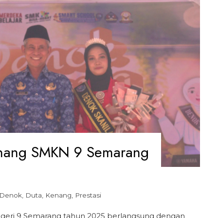
enang SMKN 9 Semarang
Denok
,
Duta
,
Kenang
,
Prestasi
eri 9 Semarang tahun 2025 berlangsung dengan