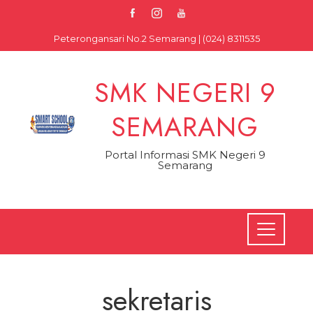
Skip
to
Peterongansari No.2 Semarang | (024) 8311535
content
SMK NEGERI 9
SEMARANG
Portal Informasi SMK Negeri 9
Semarang
sekretaris