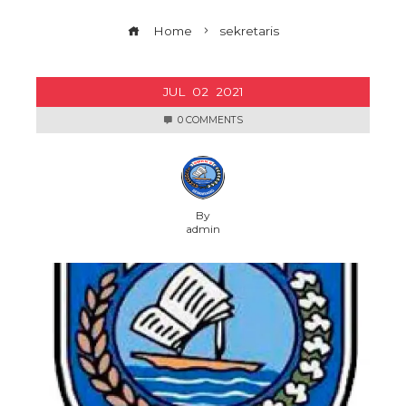
Home
sekretaris
JUL
02
2021
0 COMMENTS
By
admin