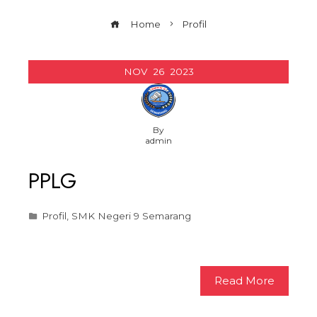
Home
Profil
NOV
26
2023
By
admin
PPLG
Profil
,
SMK Negeri 9 Semarang
Read More