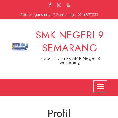
Skip
to
Peterongansari No.2 Semarang | (024) 8311535
content
SMK NEGERI 9
SEMARANG
Portal Informasi SMK Negeri 9
Semarang
Profil