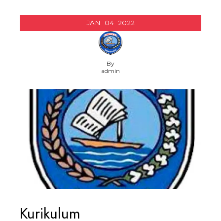
JAN
04
2022
By
admin
Kurikulum