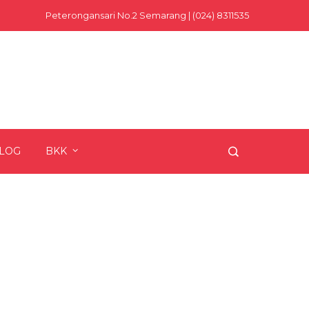
Peterongansari No.2 Semarang | (024) 8311535
LOG
BKK