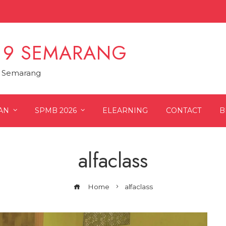
 9 SEMARANG
9 Semarang
AN
SPMB 2026
ELEARNING
CONTACT
B
alfaclass
Home
alfaclass