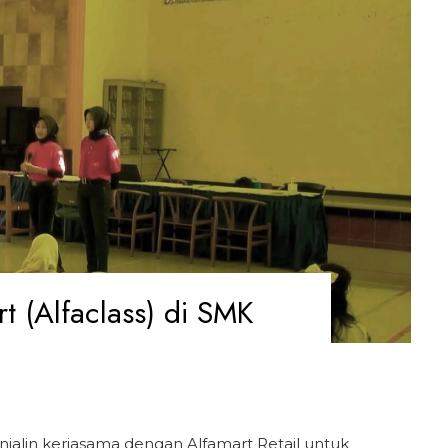
rt (Alfaclass) di SMK
alin kerjasama dengan Alfamart Retail untuk