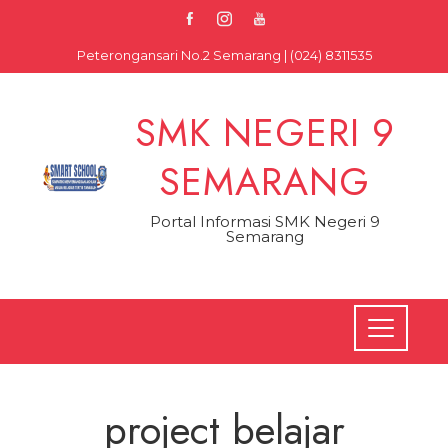
Skip
to
Peterongansari No.2 Semarang | (024) 8311535
content
SMK NEGERI 9
SEMARANG
Portal Informasi SMK Negeri 9
Semarang
project belajar