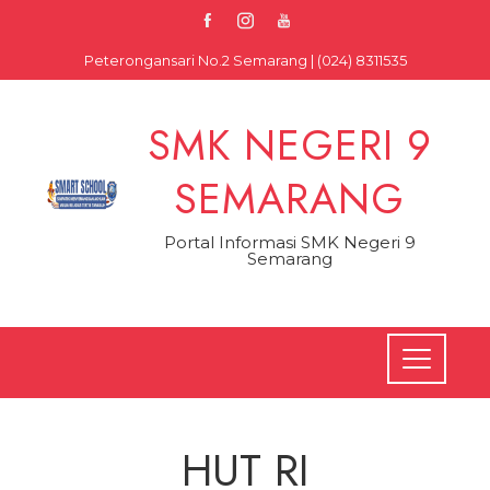
Skip
to
Peterongansari No.2 Semarang | (024) 8311535
content
SMK NEGERI 9
SEMARANG
Portal Informasi SMK Negeri 9
Semarang
HUT RI