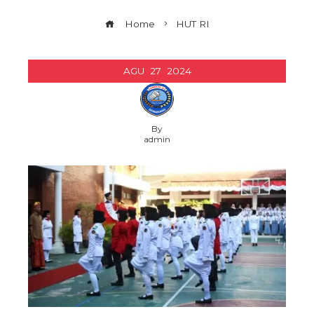
Home
HUT RI
AGU
27
2024
By
admin