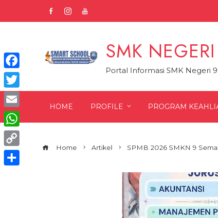
Skip
to
content
SMK NEGERI
Portal Informasi SMK Negeri 
Facebook
Twitter
HOME
PROFILE
PROGRAM KEAHLI
Email
WhatsApp
Home
Artikel
SPMB 2026 SMKN 9 Sema
Copy
Link
Share