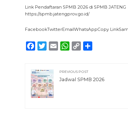
Link Pendaftaran SPMB 2026 di SPMB JATENG
https://spmb.jatengprov.go.id/
FacebookTwitterEmailWhatsAppCopy LinkSa
Facebook
Twitter
Email
WhatsApp
Copy
Share
Link
PREVIOUS POST
Jadwal SPMB 2026