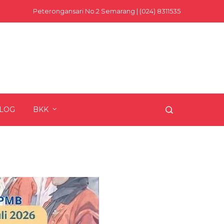
Peterongansari No.2 Semarang | (024) 8311535
LOG
BKK