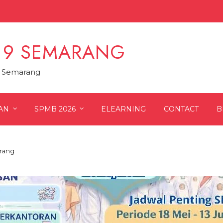
 9 SEMARANG
9 Semarang
AN
SPMB 2026
ELEARNING
CONTACT
B
rang