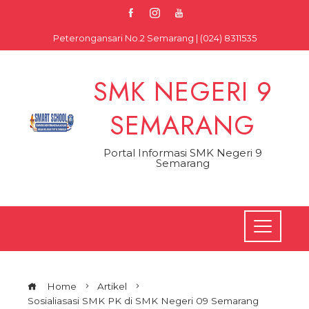
Skip
to
Peterongansari No.2 Semarang | (024) 8311535
content
SMK NEGERI 9
SEMARANG
Portal Informasi SMK Negeri 9
Semarang
Home
Artikel
Sosialiasasi SMK PK di SMK Negeri 09 Semarang