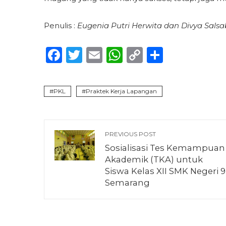
Penulis :
Eugenia Putri Herwita dan Divya Salsab
Facebook
Twitter
Email
WhatsApp
Copy
Share
Link
PKL
Praktek Kerja Lapangan
PREVIOUS POST
Sosialisasi Tes Kemampuan
Akademik (TKA) untuk
Siswa Kelas XII SMK Negeri 9
Semarang