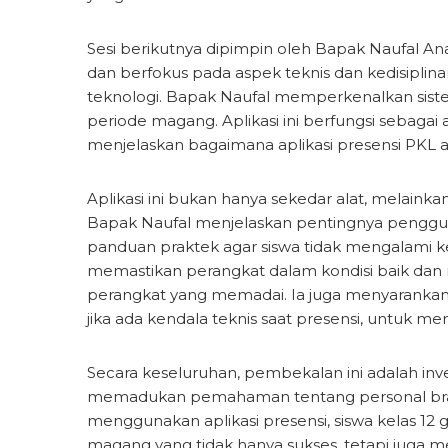
Sesi berikutnya dipimpin oleh Bapak Naufal Ana
dan berfokus pada aspek teknis dan kedisiplina
teknologi. Bapak Naufal memperkenalkan siste
periode magang. Aplikasi ini berfungsi sebagai
menjelaskan bagaimana aplikasi presensi PKL a
Aplikasi ini bukan hanya sekedar alat, melainka
Bapak Naufal menjelaskan pentingnya penggunak
panduan praktek agar siswa tidak mengalami ke
memastikan perangkat dalam kondisi baik dan me
perangkat yang memadai. Ia juga menyaranka
jika ada kendala teknis saat presensi, untuk 
Secara keseluruhan, pembekalan ini adalah inv
memadukan pemahaman tentang personal brandi
menggunakan aplikasi presensi, siswa kelas 1
magang yang tidak hanya sukses, tetapi juga me