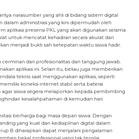
ntya narasumber yang ahli di bidang sistem digital
n dalam administrasi yang kini dipermudah oleh
m aplikasi presensi PKL yang akan digunakan selama
 alat untuk mencatat kehadiran secara akurat dan
kan menjadi bukti sah ketepatan waktu siswa hadir.
n cerminan dari profesionalitas dan tanggung jawab.
an aplikasi ini. Selain itu, beliau juga memberikan
ndala teknis saat menggunakan aplikasi, seperti
miliki koneksi internet stabil serta baterai
n agar siswa segera melaporkan kepada pembimbing
menghindari kesalahpahaman di kemudian hari.
estasi berharga bagi masa depan siswa. Dengan
ng yang kuat dan kedisiplinan digital dalam
2 grup B diharapkan dapat menjalani pengalaman
mberi bekal professional yang tak ternilai.