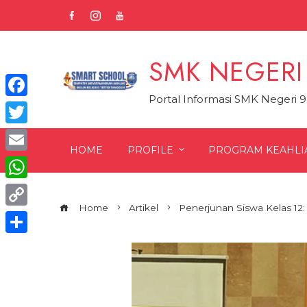
Skip
to
content
SMK NEGERI
Portal Informasi SMK Negeri 
Facebook
Twitter
HOME
PROFILE
PROGRAM KEAHLI
Email
WhatsApp
Home
Artikel
Penerjunan Siswa Kelas 12
Copy
Link
Share