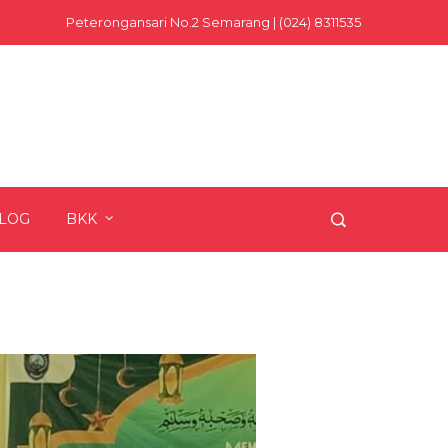
Peterongansari No.2 Semarang | (024) 8311535
LOG
BKK